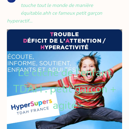
touche tout le monde de manière
équitable.
ahh ce fameux petit garçon
hyperactif…
Le cliché de l’enfant
TDAH : petit garçon +
agité