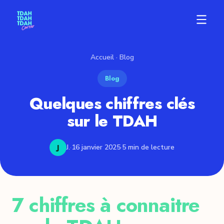
Accueil
·
Blog
Blog
Quelques chiffres clés
sur le TDAH
J
J.
·
16 janvier 2025
·
5 min de lecture
7 chiffres à connaitre