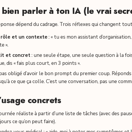
ien parler à ton IA (le vrai secr
réponse dépend du cadrage. Trois réflexes qui changent tout
 rôle et un contexte
: « tu es mon assistant d’organisation,
e ».
t et concret
: une seule étape, une seule question à la fois
, dis « fais plus court, en 3 points ».
 pas obligé d’avoir le bon prompt du premier coup. Réponds
qu’à ce que ça colle. C’est une conversation, pas une comm
’usage concrets
journée réaliste à partir d’une liste de tâches (avec des paus
ours ce qu’on peut faire).
endez-vous médical : « aide-moi à noter mes symptômes et 