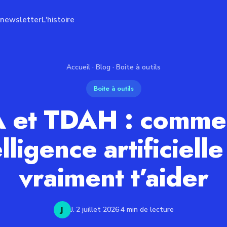
 newsletter
L'histoire
Accueil
·
Blog
· Boite à outils
Boite à outils
A et TDAH : comme
elligence artificiell
vraiment t’aider
J
J.
·
2 juillet 2026
·
4 min de lecture