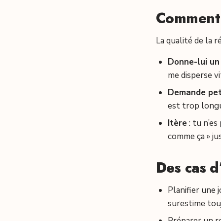
Comment b
La qualité de la 
Donne-lui un
me disperse vit
Demande peti
est trop longue
Itère
: tu n’es
comme ça » jus
Des cas d
Planifier une 
surestime touj
Préparer un r