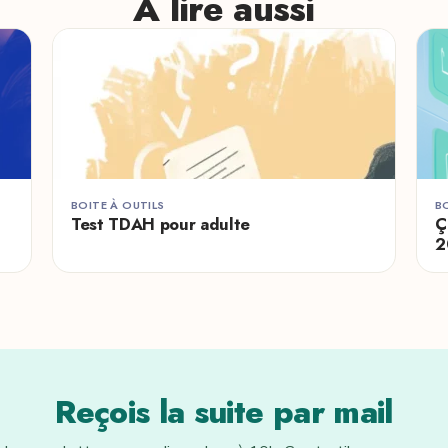
À lire aussi
BOITE À OUTILS
B
Test TDAH pour adulte
Ç
2
Reçois la suite par mail