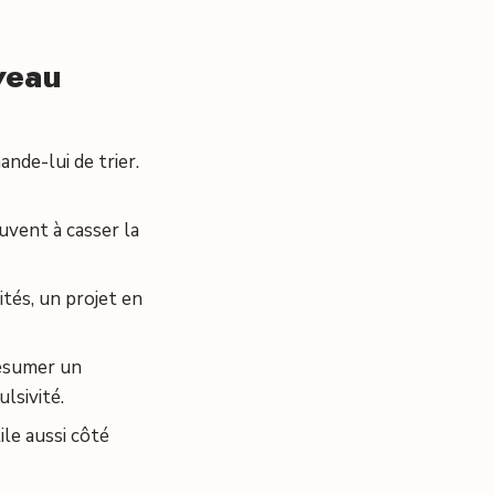
rveau
ande-lui de trier.
uvent à casser la
ités, un projet en
résumer un
lsivité.
ile aussi côté