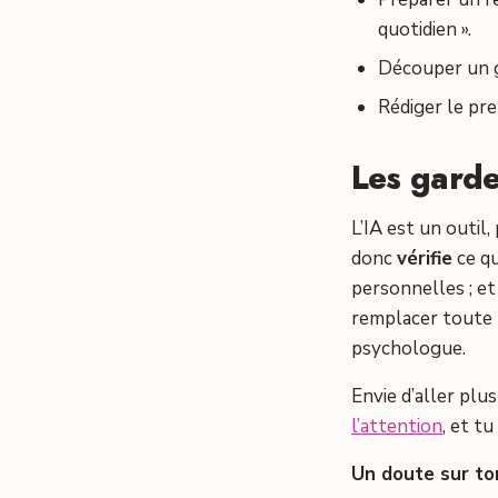
quotidien ».
Découper un gr
Rédiger le prem
Les garde
L’IA est un outil,
donc
vérifie
ce qu
personnelles ; et
remplacer toute r
psychologue.
Envie d’aller plu
l’attention
, et t
Un doute sur to