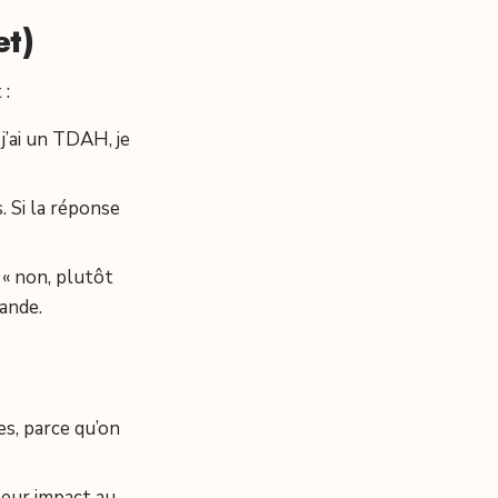
et)
 :
 j’ai un TDAH, je
. Si la réponse
 « non, plutôt
ande.
es, parce qu’on
leur impact au