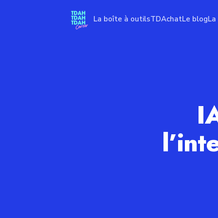
La boîte à outils
TDAchat
Le blog
La
I
l’int