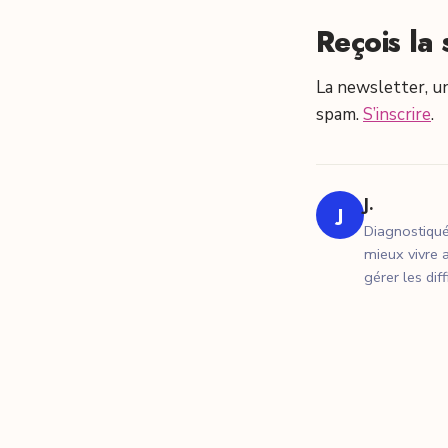
Reçois la 
La newsletter, un
spam.
S’inscrire
.
J.
J
Diagnostiqué
mieux vivre a
gérer les dif