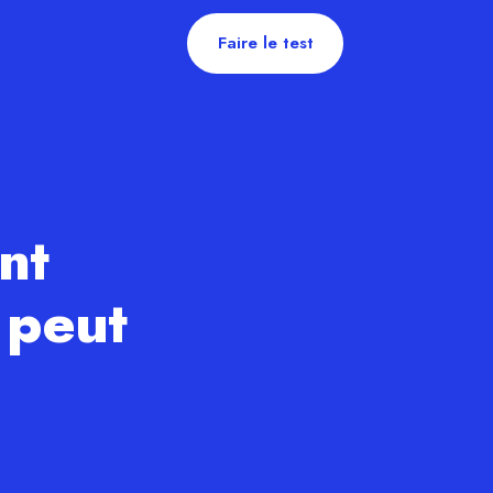
Faire le test
nt
e peut