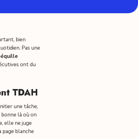
urtant, bien
quotidien. Pas une
béquille
xécutives ont du
ment TDAH
initier une tâche,
nt bonne là où on
e, elle ne juge
la page blanche